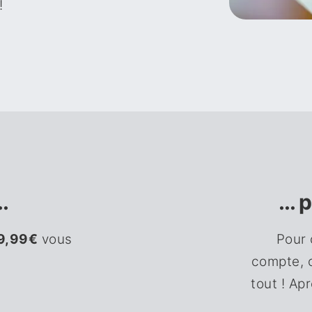
!
.
... 
9,99€
vous
Pour 
compte, 
tout ! Ap